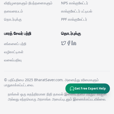
விதிமுறைகளும் நிபந்தனைகளும்
NPS கால்குலேட்டர்
தளவரைபடம்
கால்குலேட்டர் பட்டியல்
தொடர்புக்கு
PPF கால்குலேட்டர்
பாரத் சேவர் பற்றி
தொடர்புக்கு
எங்களைப் பற்றி
வழிகாட்டிகள்
வலைப்பதிவு
© பதிப்புரிமை 2025 BharatSaver.com. அனைத்து உரிமைகளும்
பாதுகாக்கப்பட்டவை.
Get Free Expert Help
நாங்கள் ஒரு சுதந்திரமான நிதி தகவல் இணையதளம் மற்றும் எல்ஐசி
அல்லது எந்தவொரு அரசாங்க அமைப்புடனும் இணைக்கப்படவில்லை.